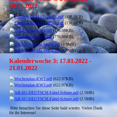
28.01.2022
Englisch 4b 24.01.-28.01..pdf
(138.9KB)
Englisch 4b 24.01.-28.01..pdf
(138.9KB)
Wochenplan-KW4.pdf
(776.08KB)
Wochenplan-KW4.pdf
(776.08KB)
AB-KW4-D-Ma-Musik.pdf
(1.9MB)
AB-KW4-D-Ma-Musik.pdf
(1.9MB)
Kalenderwoche 3: 17.01.2022 -
21.01.2022
Wochenplan-KW3.pdf
(622.97KB)
Wochenplan-KW3.pdf
(622.97KB)
AB-SU-DEUTSCH-Fabel-Schnee.pdf
(2.5MB)
AB-SU-DEUTSCH-Fabel-Schnee.pdf
(2.5MB)
Bitte besuchen Sie diese Seite bald wieder. Vielen Dank
für ihr Interesse!