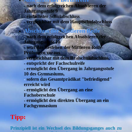
- nach dem erfolgreichen Absolvieren der
Jahrgangsstufe 9
- einfachster Schulabschluss
- vergleichbar mit dem Hauptschulabschluss
Abschluss der Mittleren Reife
- nach dem erfolgreichen Absolvieren der
Jahrgangsstufe 10
- setzt das Bestehen der Mittleren-Reife-
Prüfungen voraus
- vergleichbar mit dem Realschulabschluss
- entspricht der Fachschulreife
- ermöglicht den Übergang in Jahrgangsstufe
10 des Gymnasiums,
-
sofern das Gesamtprädikat "befriedigend"
erreicht wird
- ermöglicht den Übergang an eine
Fachoberschule
- ermöglicht den direkten Übergang an ein
Fachgymnasium
Tipp:
Prinzipiell ist ein Wechsel des Bildungsganges auch zu