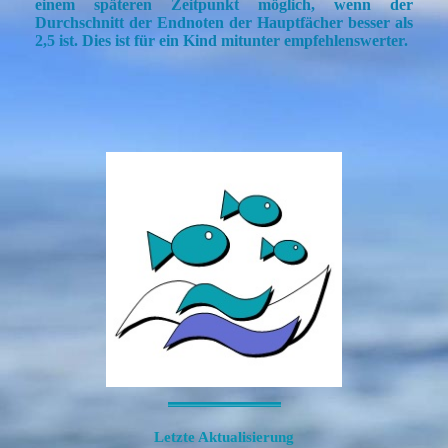
einem späteren Zeitpunkt möglich, wenn
der
Durchschnitt der Endnoten der Hauptfächer besser als
2,5 ist.
Dies ist für ein Kind mitunter empfehlenswerter.
-----------------------------------------------------------------------------------------------------------------
Letzte Aktualisierung