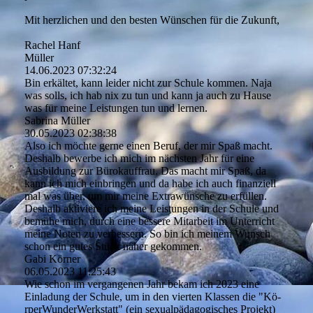
Mit herzlichen und den besten Wünschen für die Zukunft,
Rachel Hanf
Müller
14.06.2023
07:32:24
Bin erkältet, kann leider nicht zur Schule kommen. Naja
was solls, ich hab nix zu tun und kann ja auch zu Hause
was für meine Leistungen tun und lernen.
Sabrina Müller
30.05.2023
02:38:38
Also ich möchte gerne einen Beruf, der mir Spaß macht.
Deshalb bewerbe ich mich im nächsten Jahr für eine
Ausbildung zur Bürokauffrau. Das macht mir Spaß, da
kann ich mich einbringen und da habe ich auch finanziell
mal was über, um mir meine Extrawünsche zu erfüllen.
Deshalb aktiviere ich meine Leistungen in der Schule und
bemühe mich, durch eine bessere Mitarbeit im Unterricht
meine Noten zu verbessern. So bin ich meinem Wunsch
schon ein gutes Stück näher gekommen.
Gabi Körner
06.05.2023
11:25:43
Wie schon im vergangenen Jahr bekam ich 2023 eine
Einladung der Schule, um in den vierten Klassen die "Kö­
rperWunderWerkstatt" (ein sexualpädagogisches Projekt)