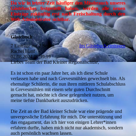
Da wir in letzter Zeit häufiger den Missbrauch unseres
Gästebuches festgestellt haben, werden alle neuen
Einträge zukünftig erst nach Freischaltung durch den
Web-Administrator sichtbar.
Gästebuch
7 Einträge auf 2 Seiten
Ins Gästebuch eintragen
Rachel Hanf
02.08.2024
09:39:19
Liebes Team der Bad Kleiner Regionalschule,
Es ist schon ein paar Jahre her, als ich diese Schule
verlassen habe und nach Grevesmühlen gewechselt bin. Als
ehemalige Schülerin, die nun ihren mittleren Schulabschluss
in Grevesmühlen mit einem sehr guten Durchschnitt
gemacht hat, möchte ich diese gelegenheit nutzen, um
meine tiefste Dankbarkeit auszudrücken.
Die Zeit an der Bad kleiner Schule war eine prägende und
unvergessliche Erfahrung für mich. Die unterstützung und
das engagament, das ich hier von einigen Lehrer*innen
erfahren durfte, haben mich nicht nur akademisch, sondern
auch persönlich wachsen lassen.