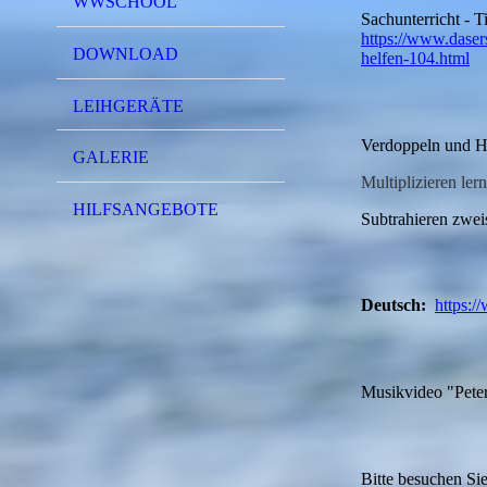
WWSCHOOL
Sachunterricht - T
https://www.daser
DOWNLOAD
helfen-104.html
LEIHGERÄTE
Verdoppeln und H
GALERIE
Multiplizieren ler
HILFSANGEBOTE
Subtrahieren zwei
Deutsch:
https:
Musikvideo "Pete
Bitte besuchen Sie