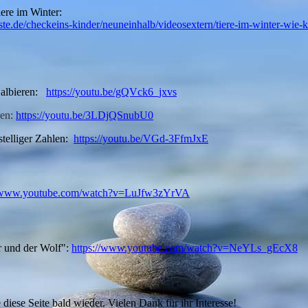
iere im Winter:
ste.de/checkeins-kinder/neuneinhalb/videosextern/tiere-im-winter-wie-
albieren:
https://youtu.be/gQVck6_jxvs
nen:
https://youtu.be/3LDjQSnubU0
stelliger Zahlen:
https://youtu.be/VGd-3FfmJxE
//www.youtube.com/watch?v=LuJfw3zYrVA
r und der Wolf":
https://www.youtube.com/watch?v=NeYLs_gEcX8
 diese Seite bald wieder. Vielen Dank für ihr Interesse!