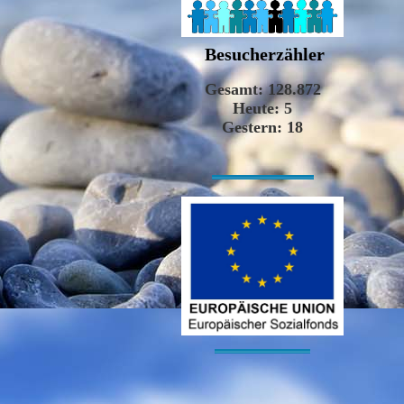
Besucherzähler
-----------------------------------------------------------------------------------------------------------------
----------------------------------------------------------------------------------------------------------