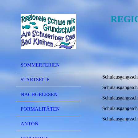
REGI
SOMMERFERIEN
Schulausgangssch
STARTSEITE
Schulausgangssch
NACHGELESEN
Schulausgangssch
Schulausgangssc
FORMALITÄTEN
Schulausgangsschr
ANTON