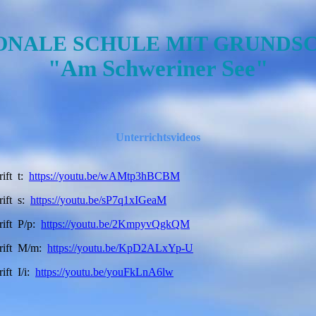
ONALE SCHULE MIT GRUNDS
"Am Schweriner See"
Unterrichtsvideos
rift t:
https://youtu.be/wAMtp3hBCBM
rift s:
https://youtu.be/sP7q1xIGeaM
rift P/p:
https://youtu.be/2KmpyvQgkQM
hrift M/m:
https://youtu.be/KpD2ALxYp-U
ift I/i:
https://youtu.be/youFkLnA6lw