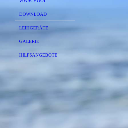
WWSCHOOL
DOWNLOAD
LEIHGERÄTE
GALERIE
HILFSANGEBOTE